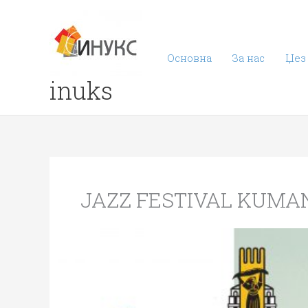
Skip
to
content
Основна
За нас
Џез
inuks
JAZZ FESTIVAL KUMA